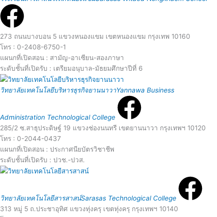
e
M
e
o
a
273 ถนนบางบอน 5 แขวงหนองแขม เขตหนองแขม กรุงเทพ 10160
โทร : 0-2408-6750-1
r
d
แผนกที่เปิดสอน : สามัญ-อาเซียน-สองภาษา
ระดับชั้นที่เปิดรับ : เตรียมอนุบาล-มัธยมศึกษาปีที่ 6
e
R
M
วิทยาลัยเทคโนโลยีบริหารธุรกิจยานนาวา
Yannawa Business
e
o
Administration Technological College
a
285/2 ซ.สาธุประดิษฐ์ 19 แขวงช่องนนทรี เขตยานนาวา กรุงเทพฯ 10120
r
โทร : 0-2044-0437
d
แผนกที่เปิดสอน : ประกาศนียบัตรวิชาชีพ
e
ระดับชั้นที่เปิดรับ : ปวช.-ปวส.
R
M
e
o
วิทยาลัยเทคโนโลยีสารสาสน์
Sarasas Technological College
313 หมู่ 5 ถ.ประชาอุทิศ แขวงทุ่งครุ เขตทุ่งครุ กรุงเทพฯ 10140