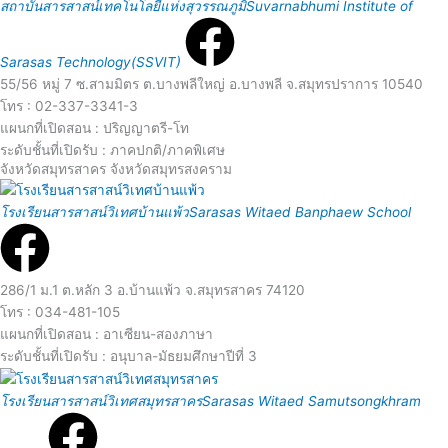
สถาบันสารสาสน์เทคโนโลยีแห่งสุวรรณภูมิ
Suvarnabhumi Institute of
e
Sarasas Technology(SSVIT)
a
55/56 หมู่ 7 ซ.สามมิตร ต.บางพลีใหญ่ อ.บางพลี จ.สมุทรปราการ 10540
โทร : 02-337-3341-3
r
d
แผนกที่เปิดสอน : ปริญญาตรี-โท
ระดับชั้นที่เปิดรับ : ภาคปกติ/ภาคพิเศษ
จังหวัดสมุทรสาคร จังหวัดสมุทรสงคราม
M
R
โรงเรียนสารสาสน์วิเทศบ้านแพ้ว
Sarasas Witaed Banphaew School
o
e
r
a
286/1 ม.1 ต.หลัก 3 อ.บ้านแพ้ว จ.สมุทรสาคร 74120
โทร : 034-481-105
e
d
แผนกที่เปิดสอน : อาเซียน-สองภาษา
ระดับชั้นที่เปิดรับ : อนุบาล-มัธยมศึกษาปีที่ 3
R
M
โรงเรียนสารสาสน์วิเทศสมุทรสาคร
Sarasas Witaed Samutsongkhram
e