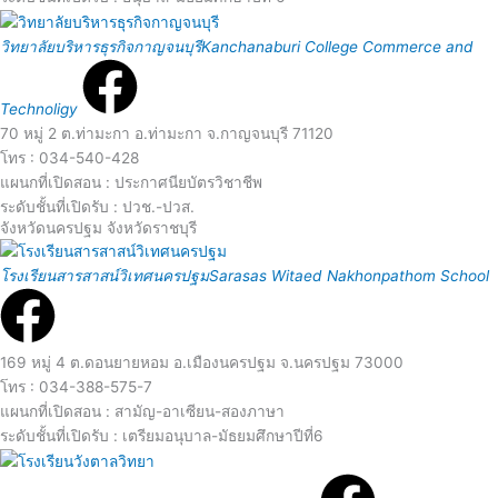
R
M
วิทยาลัยบริหารธุรกิจกาญจนบุรี
Kanchanaburi College Commerce and
e
o
Technoligy
a
70 หมู่ 2 ต.ท่ามะกา อ.ท่ามะกา จ.กาญจนบุรี 71120
r
โทร : 034-540-428
d
แผนกที่เปิดสอน : ประกาศนียบัตรวิชาชีพ
e
ระดับชั้นที่เปิดรับ : ปวช.-ปวส.
จังหวัดนครปฐม จังหวัดราชบุรี
M
R
โรงเรียนสารสาสน์วิเทศนครปฐม
Sarasas Witaed Nakhonpathom School
o
e
r
a
169 หมู่ 4 ต.ดอนยายหอม อ.เมืองนครปฐม จ.นครปฐม 73000
โทร : 034-388-575-7
e
d
แผนกที่เปิดสอน : สามัญ-อาเซียน-สองภาษา
ระดับชั้นที่เปิดรับ : เตรียมอนุบาล-มัธยมศึกษาปีที่6
R
M